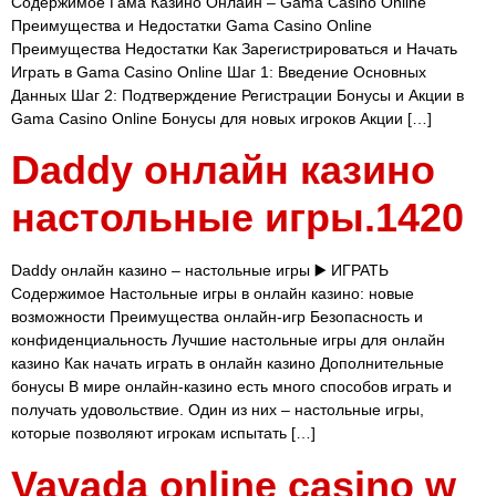
Содержимое Гама Казино Онлайн – Gama Casino Online
Преимущества и Недостатки Gama Casino Online
Преимущества Недостатки Как Зарегистрироваться и Начать
Играть в Gama Casino Online Шаг 1: Введение Основных
Данных Шаг 2: Подтверждение Регистрации Бонусы и Акции в
Gama Casino Online Бонусы для новых игроков Акции […]
Daddy онлайн казино
настольные игры.1420
Daddy онлайн казино – настольные игры ▶️ ИГРАТЬ
Содержимое Настольные игры в онлайн казино: новые
возможности Преимущества онлайн-игр Безопасность и
конфиденциальность Лучшие настольные игры для онлайн
казино Как начать играть в онлайн казино Дополнительные
бонусы В мире онлайн-казино есть много способов играть и
получать удовольствие. Один из них – настольные игры,
которые позволяют игрокам испытать […]
Vavada online casino w