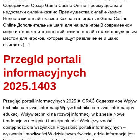
Содержимое Обзор Gama Casino Online Преимущества и
недостатки онлайн-казино Преимущества онлайн-казино
Недостатки онлайн-казино Как начать играть в Gama Casino
Online Дополнительные шаги для начала игры В современном
мире интернета и технологий, казино онлайн стали популярным
местом для игроков, которые ищут развлечение и шанс
выиграть […]
Przegld portali
informacyjnych
2025.1403
Przegląd portali informacyjnych 2025 ▶️ GRAĆ Содержимое Wpływ
techniki na rozwój informacji Wpływ techniki na rozwój informacji w
edukacji Wpływ techniki na rozwój informacji w biznesie Nowe
tendencje w designie i funkcjonalności Wielojęzyczność i
dostępność dla wszystkich Przyszłość portali informacyjnych –
wyzwania i możliwości W dzisiejszym świecie, gdzie informacja jest