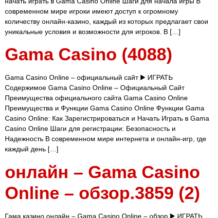
начать играть в Gama Casino Online Шаги для начала игры В
современном мире игроки имеют доступ к огромному
количеству онлайн-казино, каждый из которых предлагает свои
уникальные условия и возможности для игроков. В […]
Gama Casino (4088)
Gama Casino Online – официальный сайт ▶️ ИГРАТЬ
Содержимое Gama Casino Online – Официальный Сайт
Преимущества официального сайта Gama Casino Online
Преимущества и Функции Gama Casino Online Функции Gama
Casino Online: Как Зарегистрироваться и Начать Играть в Gama
Casino Online Шаги для регистрации: Безопасность и
Надежность В современном мире интернета и онлайн-игр, где
каждый день […]
онлайн – Gama Casino
Online – обзор.3859 (2)
Гама казино онлайн – Gama Casino Online – обзор ▶️ ИГРАТЬ