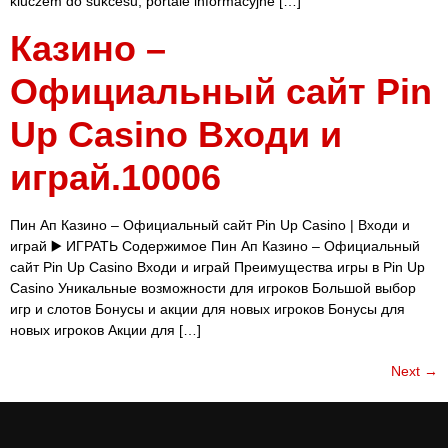
kluczem do sukcesu, portale informacyjne […]
Казино –
Официальный сайт Pin
Up Casino Входи и
играй.10006
Пин Ап Казино – Официальный сайт Pin Up Casino | Входи и
играй ▶️ ИГРАТЬ Содержимое Пин Ап Казино – Официальный
сайт Pin Up Casino Входи и играй Преимущества игры в Pin Up
Casino Уникальные возможности для игроков Большой выбор
игр и слотов Бонусы и акции для новых игроков Бонусы для
новых игроков Акции для […]
Next
→