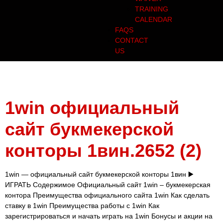
TRAINING
CALENDAR
FAQS
CONTACT
US
Category:
News
1win официальный
сайт букмекерской
конторы 1вин.2652 (2)
1win — официальный сайт букмекерской конторы 1вин ▶️
ИГРАТЬ Содержимое Официальный сайт 1win – букмекерская
контора Преимущества официального сайта 1win Как сделать
ставку в 1win Преимущества работы с 1win Как
зарегистрироваться и начать играть на 1win Бонусы и акции на