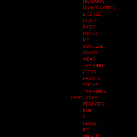
HANDGUN
QUALIFICATION
LICENSE
(HQL)+
BASIC
PISTOL
MD
CONCEAL
CARRY
WEAR
TRAINING
(CCW)
PRIVATE
GROUP
TRAININGS
RESOURCES
REGISTER
FOR
A
CLASS
IFT
WAIVER