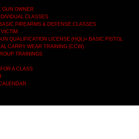
ME GUN OWNER
NDIVIDUAL CLASSES
BASIC FIREARMS & DEFENSE CLASSES
 VICTIM
N QUALIFICATION LICENSE (HQL)+ BASIC PISTOL
AL CARRY WEAR TRAINING (CCW)
GROUP TRAININGS
 FOR A CLASS
R
 CALENDAR
erone 10 Mg Zh