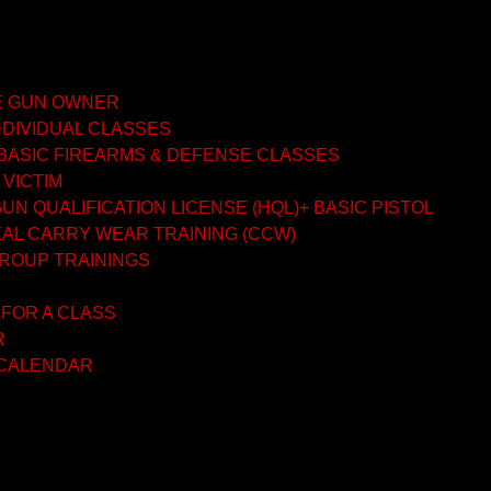
ME GUN OWNER
NDIVIDUAL CLASSES
BASIC FIREARMS & DEFENSE CLASSES
 VICTIM
N QUALIFICATION LICENSE (HQL)+ BASIC PISTOL
AL CARRY WEAR TRAINING (CCW)
GROUP TRAININGS
 FOR A CLASS
R
 CALENDAR