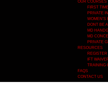
OUR COURSES
FIRST TI
PRIVATE I
WOMEN’S 
DONT BE A
MD HANDGU
MD CONCE
PRIVATE 
RESOURCES
REGISTER
IFT WAIVE
TRAINING
FAQS
CONTACT US
Fluoxymest