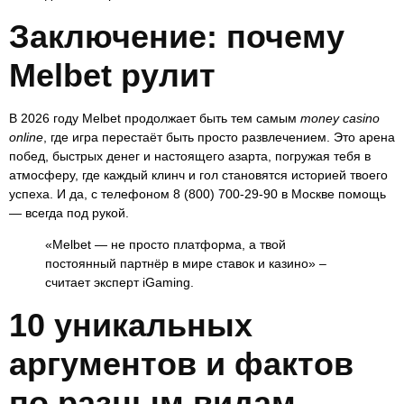
Заключение: почему
Melbet рулит
В 2026 году Melbet продолжает быть тем самым
money casino
online
, где игра перестаёт быть просто развлечением. Это арена
побед, быстрых денег и настоящего азарта, погружая тебя в
атмосферу, где каждый клинч и гол становятся историей твоего
успеха. И да, с телефоном 8 (800) 700-29-90 в Москве помощь
— всегда под рукой.
«Melbet — не просто платформа, а твой
постоянный партнёр в мире ставок и казино» –
считает эксперт iGaming.
10 уникальных
аргументов и фактов
по разным видам