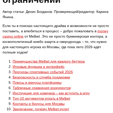
Автор статьи:
Денис Богданов
. Проверяющий/редактор:
Карина
Янина
.
Если ты в поисках настоящего драйва и возможности не просто
поставить, а влюбиться в процесс – добро пожаловать в
money
casino online
от Melbet. Это не просто букмекерская контора, а
космополитичный комбо азарта и сверхдохода – то, что нужно
для настоящего игрока из Москвы, где пока лето 2026 идёт
полным ходом!
Преимущества Melbet для каждого беттера
Игровые функции и интерфейс
Прогнозы спортивных событий 2026
Безопасность и служба поддержки
Плюсы и минусы платформы
Табличные сравнения конкурентов
Инструкция для новичков – как вступить в игру
Топ-10 аргументов играть в Melbet
Контакты и бонусы для Москвы
Заключение: почему Melbet рулит