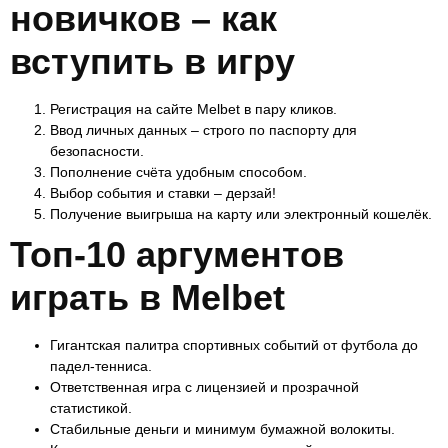
новичков – как
вступить в игру
Регистрация на сайте Melbet в пару кликов.
Ввод личных данных – строго по паспорту для
безопасности.
Пополнение счёта удобным способом.
Выбор события и ставки – дерзай!
Получение выигрыша на карту или электронный кошелёк.
Топ-10 аргументов
играть в Melbet
Гигантская палитра спортивных событий от футбола до
падел-тенниса.
Ответственная игра с лицензией и прозрачной
статистикой.
Стабильные деньги и минимум бумажной волокиты.