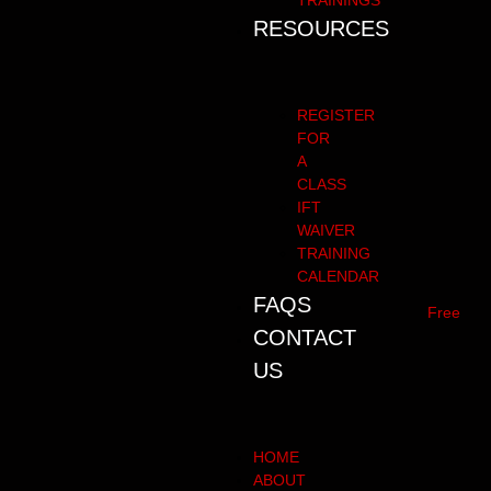
TRAININGS
RESOURCES
REGISTER
FOR
A
CLASS
IFT
WAIVER
TRAINING
CALENDAR
FAQS
Free
CONTACT
US
HOME
ABOUT