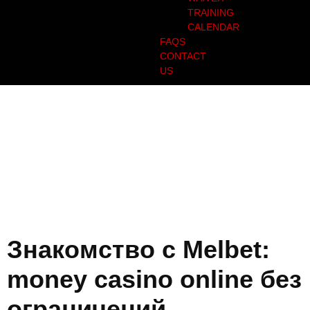
TRAINING
CALENDAR
FAQS
CONTACT
US
Играй на полную с
Melbet: деньги,
азарт и казино
онлайн в 2026 году
Знакомство с Melbet:
money casino online без
ограничений