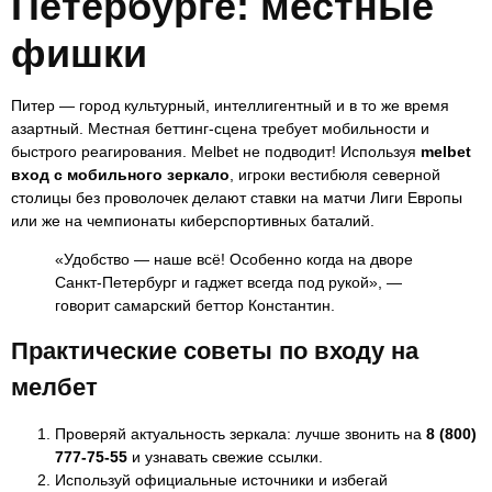
Петербурге: местные
фишки
Питер — город культурный, интеллигентный и в то же время
азартный. Местная беттинг-сцена требует мобильности и
быстрого реагирования. Melbet не подводит! Используя
melbet
вход с мобильного зеркало
, игроки вестибюля северной
столицы без проволочек делают ставки на матчи Лиги Европы
или же на чемпионаты киберспортивных баталий.
«Удобство — наше всё! Особенно когда на дворе
Санкт-Петербург и гаджет всегда под рукой», —
говорит самарский беттор Константин.
Практические советы по входу на
мелбет
Проверяй актуальность зеркала: лучше звонить на
8 (800)
777-75-55
и узнавать свежие ссылки.
Используй официальные источники и избегай