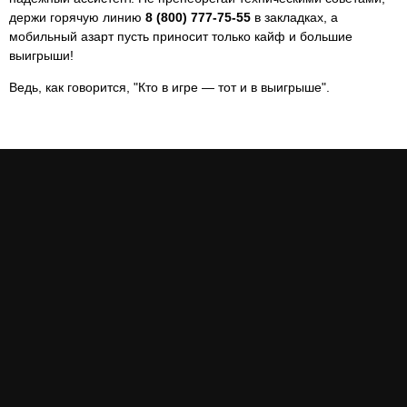
держи горячую линию
8 (800) 777-75-55
в закладках, а
мобильный азарт пусть приносит только кайф и большие
выигрыши!
Ведь, как говорится,
Кто в игре — тот и в выигрыше
.