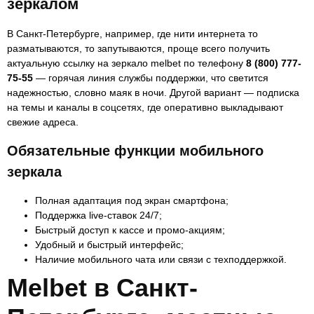
зеркалом
В Санкт-Петербурге, например, где нити интернета то
разматываются, то запутываются, проще всего получить
актуальную ссылку на зеркало melbet по телефону
8 (800) 777-
75-55
— горячая линия службы поддержки, что светится
надежностью, словно маяк в ночи. Другой вариант — подписка
на темы и каналы в соцсетях, где оперативно выкладывают
свежие адреса.
Обязательные функции мобильного
зеркала
Полная адаптация под экран смартфона;
Поддержка live-ставок 24/7;
Быстрый доступ к кассе и промо-акциям;
Удобный и быстрый интерфейс;
Наличие мобильного чата или связи с техподдержкой.
Melbet в Санкт-