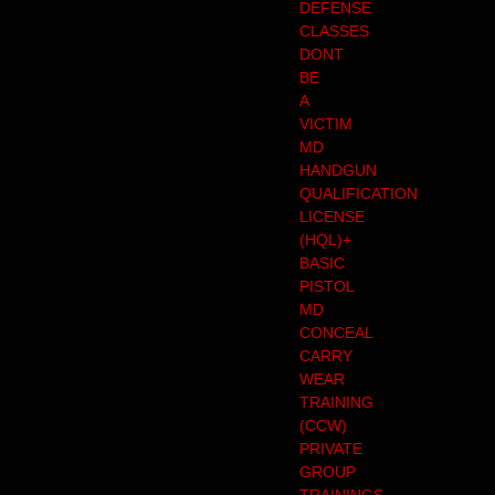
DEFENSE
CLASSES
DONT
BE
A
VICTIM
MD
HANDGUN
QUALIFICATION
LICENSE
(HQL)+
BASIC
PISTOL
MD
CONCEAL
CARRY
WEAR
TRAINING
(CCW)
PRIVATE
GROUP