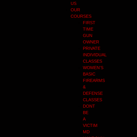
US
OUR
COURSES
FIRST
TIME
GUN
OWNER
PRIVATE
INDIVIDUAL
CLASSES
WOMEN’S
BASIC
FIREARMS
&
DEFENSE
CLASSES
DONT
BE
A
VICTIM
MD