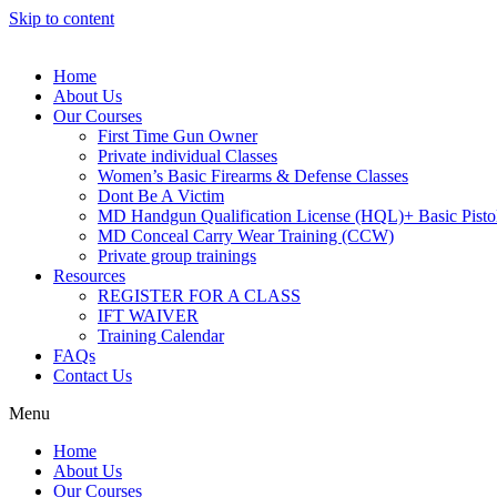
Skip to content
Home
About Us
Our Courses
First Time Gun Owner
Private individual Classes
Women’s Basic Firearms & Defense Classes
Dont Be A Victim
MD Handgun Qualification License (HQL)+ Basic Pisto
MD Conceal Carry Wear Training (CCW)
Private group trainings
Resources
REGISTER FOR A CLASS
IFT WAIVER
Training Calendar
FAQs
Contact Us
Menu
Home
About Us
Our Courses