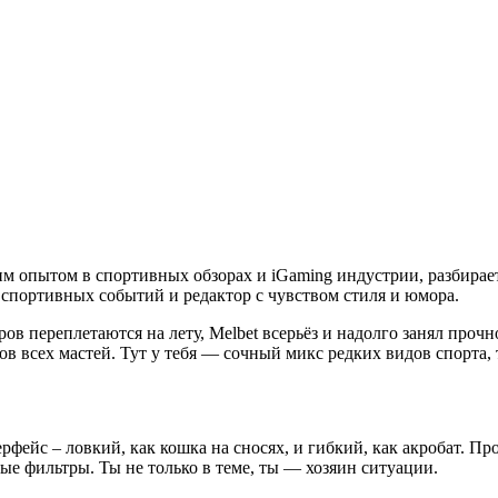
 опытом в спортивных обзорах и iGaming индустрии, разбирает
спортивных событий и редактор с чувством стиля и юмора.
ров переплетаются на лету, Melbet всерьёз и надолго занял про
ров всех мастей. Тут у тебя — сочный микс редких видов спорта
фейс – ловкий, как кошка на сносях, и гибкий, как акробат. Пр
ые фильтры. Ты не только в теме, ты — хозяин ситуации.