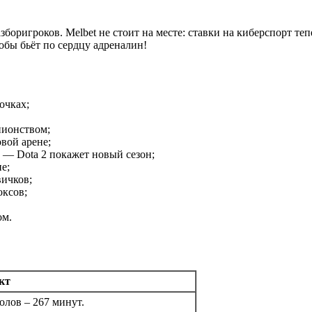
азборигроков. Melbet не стоит на месте: ставки на киберспорт те
обы бьёт по сердцу адреналин!
очках;
пионством;
вой арене;
 — Dota 2 покажет новый сезон;
е;
ичков;
оксов;
ом.
кт
олов – 267 минут.