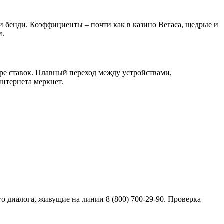
 и бенди. Коэффициенты – почти как в казино Вегаса, щедрые и
и.
ре ставок. Плавный переход между устройствами,
интернета меркнет.
о диалога, живущие на линии 8 (800) 700-29-90. Проверка