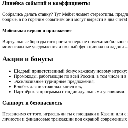
Линейка событий и коэффициенты
Собрались делать ставку? Тут Melbet ломает стереотипы, пред
бодрые, а по горячим событиям они могут вырасти в два счёта
Мобильная версия и приложение
Виртуальные борозды интернета теперь не помеха: мобильное 
моментальные уведомления и полный функционал на ладони – чт
Акции и бонусы
Щедрый приветственный бонус каждому новому игроку;
Промокоды, работающие по всей России, в том числе и в
Эксклюзивные турнирные предложения;
Кэшбэк для постоянных клиентов;
Партнёрская программа с индивидуальными условиями.
Саппорт и безопасность
Независимо от того, играешь ли ты с площадки в Казани или с
личности и финансовые транзакции под охраной современных п