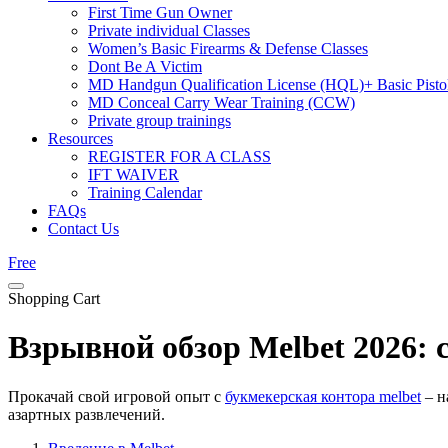
First Time Gun Owner
Private individual Classes
Women’s Basic Firearms & Defense Classes
Dont Be A Victim
MD Handgun Qualification License (HQL)+ Basic Pisto
MD Conceal Carry Wear Training (CCW)
Private group trainings
Resources
REGISTER FOR A CLASS
IFT WAIVER
Training Calendar
FAQs
Contact Us
Free
Shopping Cart
Взрывной обзор Melbet 2026: 
Прокачай свой игровой опыт с
букмекерская контора melbet
– н
азартных развлечений.