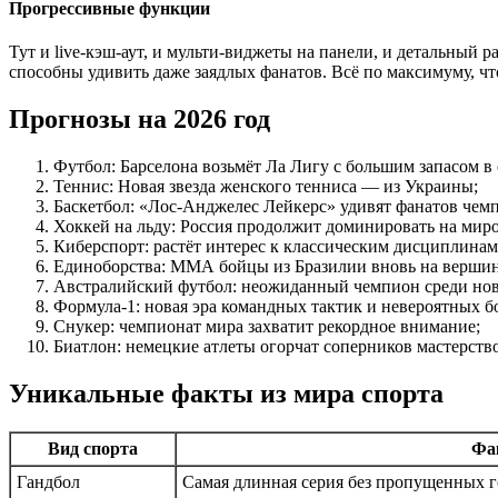
Прогрессивные функции
Тут и live-кэш-аут, и мульти-виджеты на панели, и детальный р
способны удивить даже заядлых фанатов. Всё по максимуму, чт
Прогнозы на 2026 год
Футбол: Барселона возьмёт Ла Лигу с большим запасом в 
Теннис: Новая звезда женского тенниса — из Украины;
Баскетбол: «Лос-Анджелес Лейкерс» удивят фанатов чем
Хоккей на льду: Россия продолжит доминировать на миро
Киберспорт: растёт интерес к классическим дисциплинам
Единоборства: ММА бойцы из Бразилии вновь на вершин
Австралийский футбол: неожиданный чемпион среди нов
Формула-1: новая эра командных тактик и невероятных б
Снукер: чемпионат мира захватит рекордное внимание;
Биатлон: немецкие атлеты огорчат соперников мастерств
Уникальные факты из мира спорта
Вид спорта
Фа
Гандбол
Самая длинная серия без пропущенных г