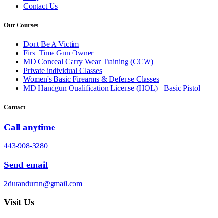
Contact Us
Our Courses
Dont Be A Victim
First Time Gun Owner
MD Conceal Carry Wear Training (CCW)
Private individual Classes
Women's Basic Firearms & Defense Classes
MD Handgun Qualification License (HQL)+ Basic Pistol
Contact
Call anytime
443-908-3280
Send email
2duranduran@gmail.com
Visit Us