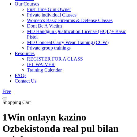
Our Courses
First Time Gun Owner
Private individual Classes
Women’s Basic Firearms & Defense Classes
Dont Be A Victim
MD Handgun Qualification License (HQL)+ Basic
Pistol
MD Conceal Carry Wear Training (CCW)
Private group trainings
Resources
REGISTER FOR A CLASS
IFT WAIVER
Training Calendar
FAQs
Contact Us
Free
Shopping Cart
1Win onlayn kazino
Ozbekistonda real pul bilan