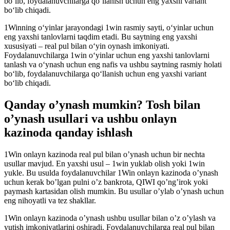
bo‘lib, foydalanuvchilarga qo‘llanish uchun eng yaxshi variant
bo‘lib chiqadi.
1Winning o‘yinlar jarayondagi 1win rasmiy sayti, o‘yinlar uchun
eng yaxshi tanlovlarni taqdim etadi. Bu saytning eng yaxshi
xususiyati – real pul bilan o‘yin oynash imkoniyati.
Foydalanuvchilarga 1win o‘yinlar uchun eng yaxshi tanlovlarni
tanlash va o‘ynash uchun eng nafis va ushbu saytning rasmiy holati
bo‘lib, foydalanuvchilarga qo‘llanish uchun eng yaxshi variant
bo‘lib chiqadi.
Qanday o’ynash mumkin? Tosh bilan
o’ynash usullari va ushbu onlayn
kazinoda qanday ishlash
1Win onlayn kazinoda real pul bilan o’ynash uchun bir nechta
usullar mavjud. En yaxshi usul – 1win yuklab olish yoki 1win
yukle. Bu usulda foydalanuvchilar 1Win onlayn kazinoda o’ynash
uchun kerak bo’lgan pulni o’z bankrota, QIWI qo’ng’irok yoki
paymash kartasidan olish mumkin. Bu usullar o’ylab o’ynash uchun
eng nihoyatli va tez shakllar.
1Win onlayn kazinoda o’ynash ushbu usullar bilan o’z o’ylash va
yutish imkoniyatlarini oshiradi. Foydalanuvchilarga real pul bilan