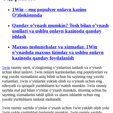
1Win – eng populyer onlayn kazino
O‘zbekistonda
Qanday o’ynash mumkin? Tosh bilan o’ynash
usullari va ushbu onlayn kazinoda qanday
ishlash
Maxsus tushunchalar va xizmatlar. 1Win
o’ynashda maxsus tizimlar va ushbu onlayn
kazinoda qanday foydalanish
1win
rasmiy sayti, o‘zingizning o‘yinlarizni tanlash va o‘ynash
uchun ideal tanlovi. 1win onlayn kazinolardan eng populyerlari va
eng yaxshi xizmatlarni aniq bilish uchun bu saytning eng yaxshi
variantlari. 1win o‘yinlarini yuklab olish va o‘ynash uchun eng
nihoyatli va qiziqarli yuritishlarni ko‘rsatish mumkin. 1win rasmiy
saytida real pul bilan o‘yinlar o‘ynash mumkin, shuning uchun bu
saytning xizmatlarini tahlil qilish va ularni ishlatish uchun eng
yaxshi yuritishlarni tanlash muhimdir.
1win rasmiy saytida o‘yinlar o‘ynash uchun 1win yuklab olish yoki
1win yukle yuritishlari tanlanishi mumkin. 1win rasmiy saytida