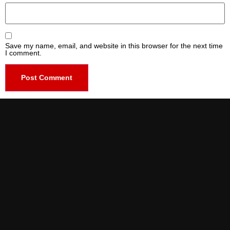
Save my name, email, and website in this browser for the next time
I comment.