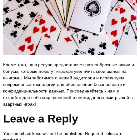
Кроме того, наш ресурс предоставляет разнообразные акции и
бонусы, которые помогут игрокам увеличить свои шансы на
выигрыш. Мы заботимся о нашей аудитории и используем
современные технологии для обеспечения безопасности и
конфиденциальности данных. Присоединяйтесь к нам и
откройте для себя мир волнений и неожиданных выигрышей в
азартных играх!
Leave a Reply
Your email address will not be published.
Required fields are