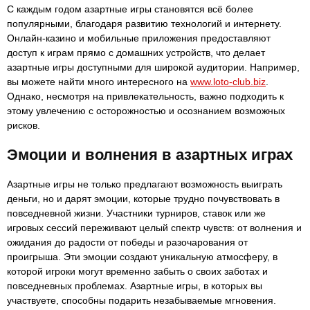
С каждым годом азартные игры становятся всё более
популярными, благодаря развитию технологий и интернету.
Онлайн-казино и мобильные приложения предоставляют
доступ к играм прямо с домашних устройств, что делает
азартные игры доступными для широкой аудитории. Например,
вы можете найти много интересного на
www.loto-club.biz
.
Однако, несмотря на привлекательность, важно подходить к
этому увлечению с осторожностью и осознанием возможных
рисков.
Эмоции и волнения в азартных играх
Азартные игры не только предлагают возможность выиграть
деньги, но и дарят эмоции, которые трудно почувствовать в
повседневной жизни. Участники турниров, ставок или же
игровых сессий переживают целый спектр чувств: от волнения и
ожидания до радости от победы и разочарования от
проигрыша. Эти эмоции создают уникальную атмосферу, в
которой игроки могут временно забыть о своих заботах и
повседневных проблемах. Азартные игры, в которых вы
участвуете, способны подарить незабываемые мгновения.