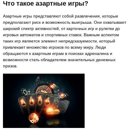
Что такое азартные игры?
Азартные игры представляют собой развлечения, которые
предполагают риск и возможность выигрыша. Они охватывают
широкий спектр активностей, от карточных игр и рулетки до
игровых автоматов и спортивных ставок. Важным аспектом
таких игр является элемент непредсказуемости, который
привлекает множество игроков по всему миру. Люди
обращаются к азартным играм в поисках адреналина и
возможности стать обладателем значительных денежных
призов.