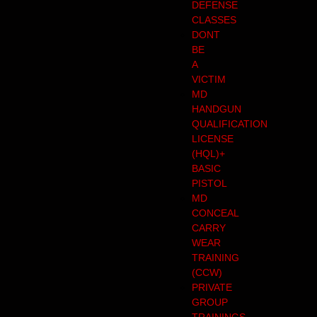
DEFENSE
CLASSES
DONT
BE
A
VICTIM
MD
HANDGUN
QUALIFICATION
LICENSE
(HQL)+
BASIC
PISTOL
MD
CONCEAL
CARRY
WEAR
TRAINING
(CCW)
PRIVATE
GROUP