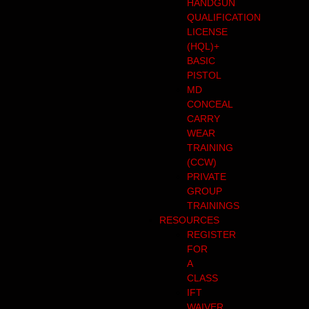
HANDGUN
QUALIFICATION
LICENSE
(HQL)+
BASIC
PISTOL
MD
CONCEAL
CARRY
WEAR
TRAINING
(CCW)
PRIVATE
GROUP
TRAININGS
RESOURCES
REGISTER
FOR
A
CLASS
IFT
WAIVER