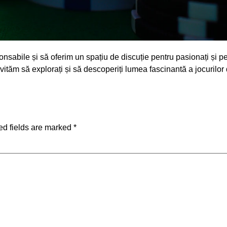
abile și să oferim un spațiu de discuție pentru pasionați și pe
ităm să explorați și să descoperiți lumea fascinantă a jocurilor 
ed fields are marked
*