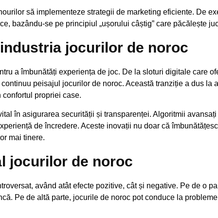
nourilor să implementeze strategii de marketing eficiente. De 
e, bazându-se pe principiul „ușorului câștig” care păcălește jucă
 industria jocurilor de noroc
ru a îmbunătăți experiența de joc. De la sloturi digitale care of
continuu peisajul jocurilor de noroc. Această tranziție a dus la a
n confortul propriei case.
tal în asigurarea securității și transparenței. Algoritmii avansați 
o experiență de încredere. Aceste inovații nu doar că îmbunătățesc
lor mai tinere.
al jocurilor de noroc
ntroversat, având atât efecte pozitive, cât și negative. Pe de o 
ncă. Pe de altă parte, jocurile de noroc pot conduce la problem