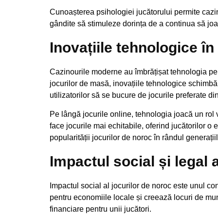
Cunoașterea psihologiei jucătorului permite cazi
gândite să stimuleze dorința de a continua să joac
Inovațiile tehnologice în
Cazinourile moderne au îmbrățișat tehnologia pent
jocurilor de masă, inovațiile tehnologice schimbă 
utilizatorilor să se bucure de jocurile preferate di
Pe lângă jocurile online, tehnologia joacă un rol vi
face jocurile mai echitabile, oferind jucătorilor 
popularității jocurilor de noroc în rândul generații
Impactul social și legal 
Impactul social al jocurilor de noroc este unul co
pentru economiile locale și creează locuri de mu
financiare pentru unii jucători.