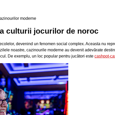
inourilor moder
cazinourilor moderne
 culturii jocurilor de noroc
 secolelor, devenind un fenomen social complex. Aceasta nu repre
zilele noastre, cazinourile moderne au devenit adevărate destinați
ocul. De exemplu, un loc popular pentru jucători este
cashpot-ca