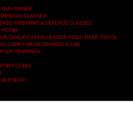
ME GUN OWNER
NDIVIDUAL CLASSES
BASIC FIREARMS & DEFENSE CLASSES
 VICTIM
N QUALIFICATION LICENSE (HQL)+ BASIC PISTOL
AL CARRY WEAR TRAINING (CCW)
GROUP TRAININGS
 FOR A CLASS
R
 CALENDAR
rilor de noroc S