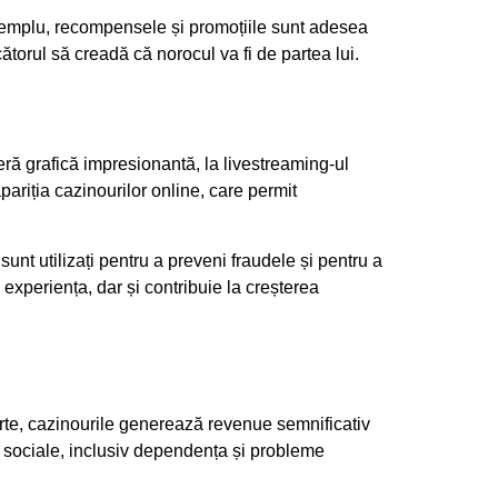
exemplu, recompensele și promoțiile sunt adesea
torul să creadă că norocul va fi de partea lui.
eră grafică impresionantă, la livestreaming-ul
pariția cazinourilor online, care permit
sunt utilizați pentru a preveni fraudele și pentru a
 experiența, dar și contribuie la creșterea
parte, cazinourile generează revenue semnificativ
e sociale, inclusiv dependența și probleme