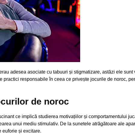
rau adesea asociate cu tabuuri și stigmatizare, astăzi ele sunt v
 practici responsabile în ceea ce privește jocurile de noroc, pen
ocurilor de noroc
cinant ce implică studierea motivațiilor și comportamentului juc
crearea unui mediu stimulativ. De la sunetele atrăgătoare ale apara
euforie și excitare.