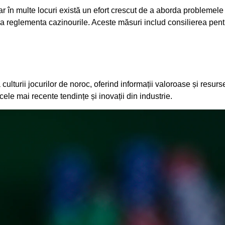
 iar în multe locuri există un efort crescut de a aborda problemel
tru a reglementa cazinourile. Aceste măsuri includ consilierea pe
lturii jocurilor de noroc, oferind informații valoroase și resurse ut
cele mai recente tendințe și inovații din industrie.