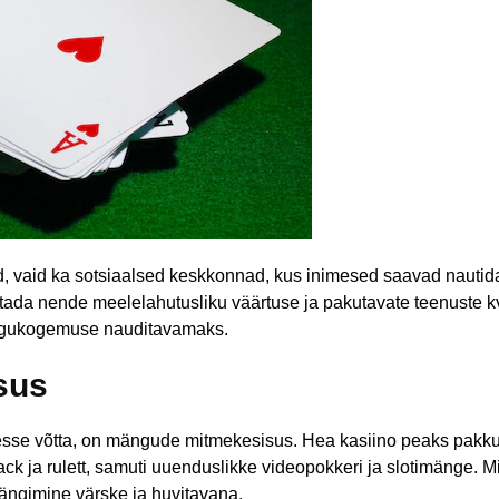
, vaid ka sotsiaalsed keskkonnad, kus inimesed saavad nautid
ada nende meelelahutusliku väärtuse ja pakutavate teenuste kva
ngukogemuse nauditavamaks.
sus
vesse võtta, on mängude mitmekesisus. Hea kasiino peaks pakku
ack ja rulett, samuti uuenduslikke videopokkeri ja slotimänge
ängimine värske ja huvitavana.