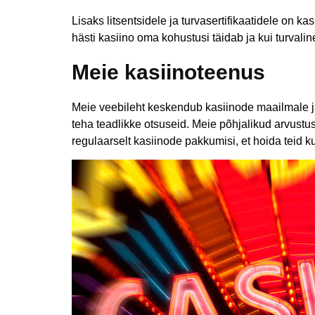
Lisaks litsentsidele ja turvasertifikaatidele on k
hästi kasiino oma kohustusi täidab ja kui turval
Meie kasiinoteenus
Meie veebileht keskendub kasiinode maailmale ja 
teha teadlikke otsuseid. Meie põhjalikud arvustu
regulaarselt kasiinode pakkumisi, et hoida teid k