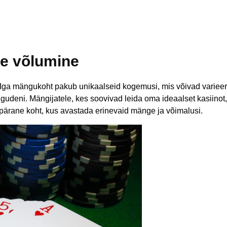
le võlumine
 Iga mängukoht pakub unikaalseid kogemusi, mis võivad varieer
deni. Mängijatele, kes soovivad leida oma ideaalset kasiinot, 
ärane koht, kus avastada erinevaid mänge ja võimalusi.