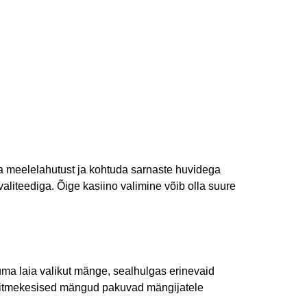
a meelelahutust ja kohtuda sarnaste huvidega
liteediga. Õige kasiino valimine võib olla suure
ma laia valikut mänge, sealhulgas erinevaid
. Mitmekesised mängud pakuvad mängijatele