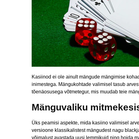
Kasiinod ei ole ainult mängude mängimise kohad
inimestega. Mängukohtade valimisel tasub arvest
tõenäosusega võtmetegur, mis muudab teie mä
Mänguvaliku mitmekesi
Üks peamisi aspekte, mida kasiino valimisel ar
versioone klassikalistest mängudest nagu blackj
võimalust avastada uusi lemmikuid ning hoida m