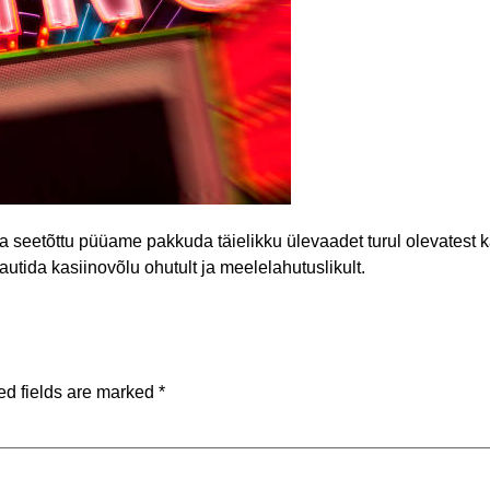
a seetõttu püüame pakkuda täielikku ülevaadet turul olevatest 
tida kasiinovõlu ohutult ja meelelahutuslikult.
ed fields are marked
*