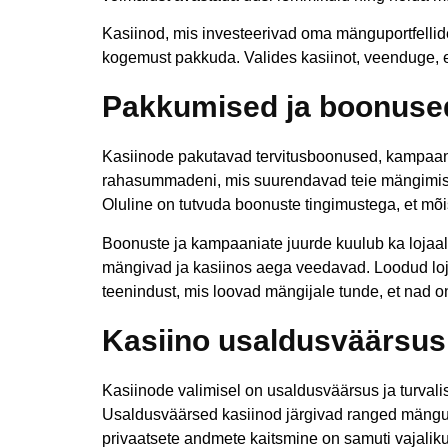
Kasiinod, mis investeerivad oma mänguportfellid
kogemust pakkuda. Valides kasiinot, veenduge, et s
Pakkumised ja boonuse
Kasiinode pakutavad tervitusboonused, kampaani
rahasummadeni, mis suurendavad teie mängimise e
Oluline on tutvuda boonuste tingimustega, et mõis
Boonuste ja kampaaniate juurde kuulub ka loja
mängivad ja kasiinos aega veedavad. Loodud loja
teenindust, mis loovad mängijale tunde, et nad on
Kasiino usaldusväärsus 
Kasiinode valimisel on usaldusväärsus ja turvalisu
Usaldusväärsed kasiinod järgivad ranged mänguoh
privaatsete andmete kaitsmine on samuti vajaliku