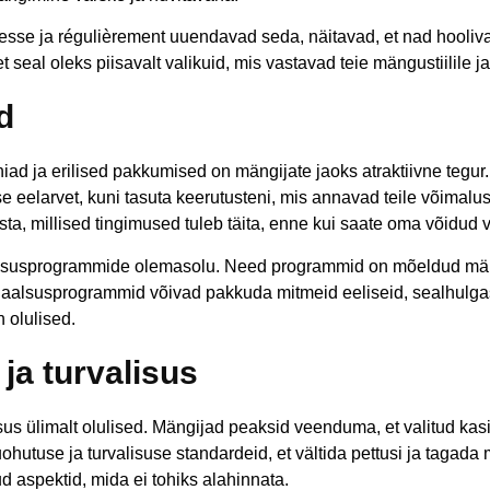
esse ja régulièrement uuendavad seda, näitavad, et nad hooliv
eal oleks piisavalt valikuid, mis vastavad teie mängustiilile ja 
d
ad ja erilised pakkumised on mängijate jaoks atraktiivne tegu
elarvet, kuni tasuta keerutusteni, mis annavad teile võimalu
ta, millised tingimused tuleb täita, enne kui saate oma võidud vä
alsusprogrammide olemasolu. Need programmid on mõeldud mäng
alsusprogrammid võivad pakkuda mitmeid eeliseid, sealhulgas 
 olulised.
ja turvalisus
s ülimalt olulised. Mängijad peaksid veenduma, et valitud kasiino
utuse ja turvalisuse standardeid, et vältida pettusi ja tagada
d aspektid, mida ei tohiks alahinnata.