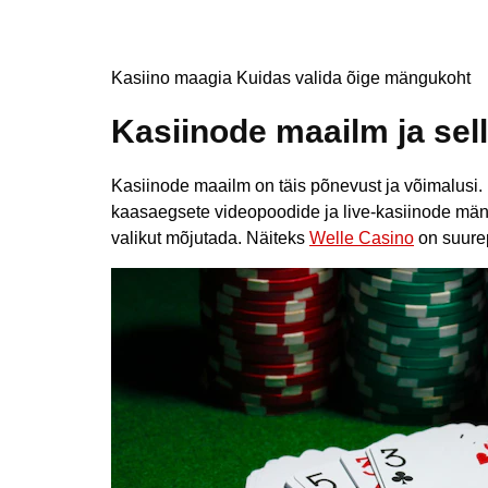
mängukoht
Kasiino maagia Kuidas valida õige mängukoht
Kasiinode maailm ja sel
Kasiinode maailm on täis põnevust ja võimalusi.
kaasaegsete videopoodide ja live-kasiinode mängu
valikut mõjutada. Näiteks
Welle Casino
on suurep