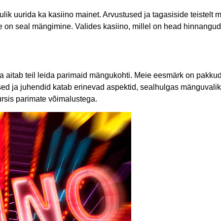
asulik uurida ka kasiino mainet. Arvustused ja tagasiside teistelt
ine on seal mängimine. Valides kasiino, millel on head hinnangu
aitab teil leida parimaid mängukohti. Meie eesmärk on pakkuda 
sed ja juhendid katab erinevad aspektid, sealhulgas mänguvalik
ursis parimate võimalustega.