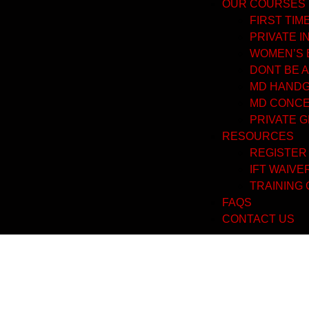
OUR COURSES
FIRST TI
PRIVATE I
WOMEN’S 
DONT BE A
MD HANDGU
MD CONCE
PRIVATE 
RESOURCES
REGISTER
IFT WAIVE
TRAINING
FAQS
CONTACT US
Kasiino maa