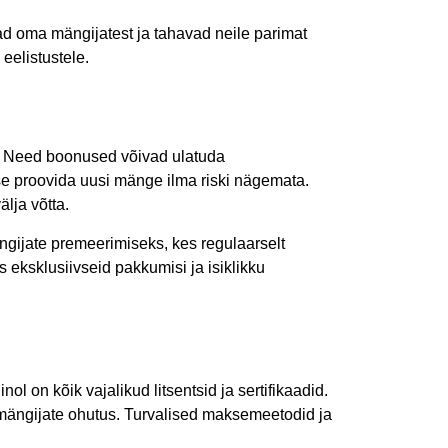
ad oma mängijatest ja tahavad neile parimat
eelistustele.
r. Need boonused võivad ulatuda
se proovida uusi mänge ilma riski nägemata.
lja võtta.
ijate premeerimiseks, kes regulaarselt
eksklusiivseid pakkumisi ja isiklikku
l on kõik vajalikud litsentsid ja sertifikaadid.
 mängijate ohutus. Turvalised maksemeetodid ja