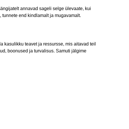
 mängijatelt annavad sageli selge ülevaate, kui
d, tunnete end kindlamalt ja mugavamalt.
kasulikku teavet ja ressursse, mis aitavad teil
ud, boonused ja turvalisus. Samuti jälgime