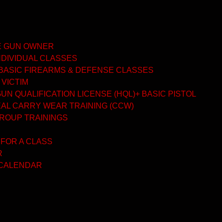
ME GUN OWNER
NDIVIDUAL CLASSES
BASIC FIREARMS & DEFENSE CLASSES
 VICTIM
N QUALIFICATION LICENSE (HQL)+ BASIC PISTOL
AL CARRY WEAR TRAINING (CCW)
GROUP TRAININGS
 FOR A CLASS
R
 CALENDAR