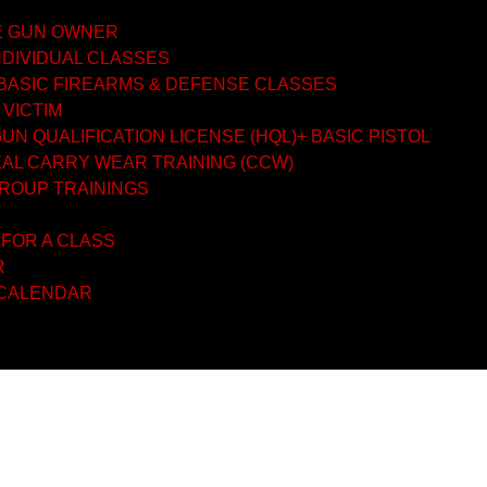
ME GUN OWNER
NDIVIDUAL CLASSES
BASIC FIREARMS & DEFENSE CLASSES
 VICTIM
N QUALIFICATION LICENSE (HQL)+ BASIC PISTOL
AL CARRY WEAR TRAINING (CCW)
GROUP TRAININGS
 FOR A CLASS
R
 CALENDAR
gia Kuidas vali