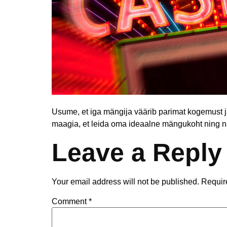
Usume, et iga mängija väärib parimat kogemust j
maagia, et leida oma ideaalne mängukoht ning nau
Leave a Reply
Your email address will not be published.
Requir
Comment
*