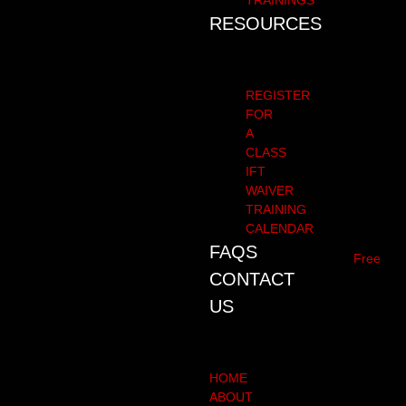
TRAININGS
RESOURCES
REGISTER
FOR
A
CLASS
IFT
WAIVER
TRAINING
CALENDAR
FAQS
Free
CONTACT
US
HOME
ABOUT