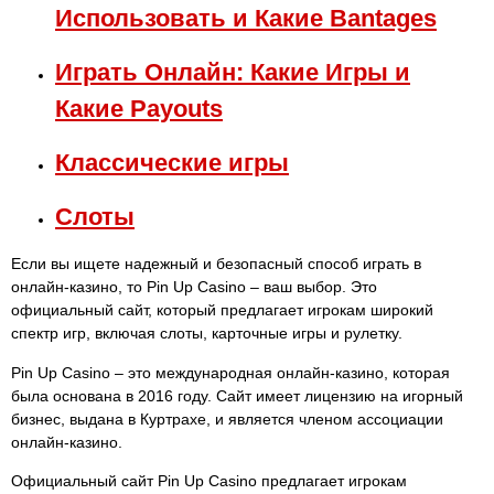
Использовать и Какие Вantages
Играть Онлайн: Какие Игры и
Какие Payouts
Классические игры
Слоты
Если вы ищете надежный и безопасный способ играть в
онлайн-казино, то Pin Up Casino – ваш выбор. Это
официальный сайт, который предлагает игрокам широкий
спектр игр, включая слоты, карточные игры и рулетку.
Pin Up Casino – это международная онлайн-казино, которая
была основана в 2016 году. Сайт имеет лицензию на игорный
бизнес, выдана в Куртрахе, и является членом ассоциации
онлайн-казино.
Официальный сайт Pin Up Casino предлагает игрокам