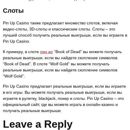
Слоты
Pin Up Casino также предлагает множество слотов, включая
видео-слоты, 3D-слоты и классические слоты. Слоты – это
лучший способ получить реальные выигрыши, если вы играете в
Pin Up Casino.
К примеру, в слоте
пин ап
“Book of Dead” вы можете получать
реальные выигрыши, если вы найдете скопление символов
“Book of Dead”. В слоте “Wolf Gold” вы можете получать
реальные выигрыши, если вы найдете скопление символов
“Wolf Gold”.
Pin Up Casino предлагает реальные выигрыши, если вы играете
в его игры. Вы можете получать реальные выигрыши, если вы
играете в рулетку, blackjack, покер и слоты. Pin Up Casino – это
официальный сайт, где вы можете играть в онлайн-казино и
получать реальные выигрыши.
Leave a Reply