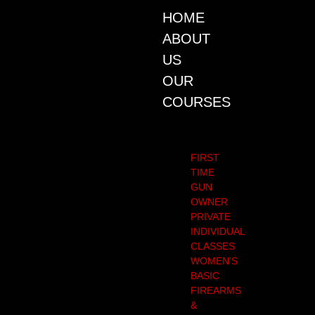
HOME
ABOUT
US
OUR
COURSES
FIRST
TIME
GUN
OWNER
PRIVATE
INDIVIDUAL
CLASSES
WOMEN’S
BASIC
FIREARMS
&