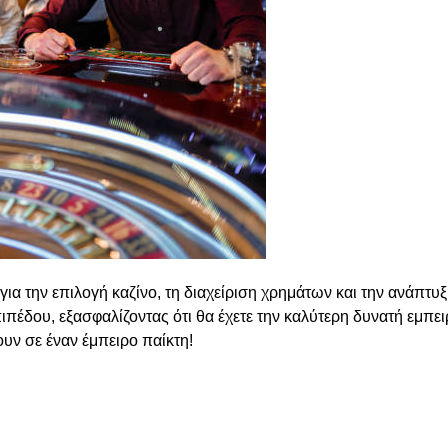
α την επιλογή καζίνο, τη διαχείριση χρημάτων και την ανάπτυξ
έδου, εξασφαλίζοντας ότι θα έχετε την καλύτερη δυνατή εμπειρ
υν σε έναν έμπειρο παίκτη!