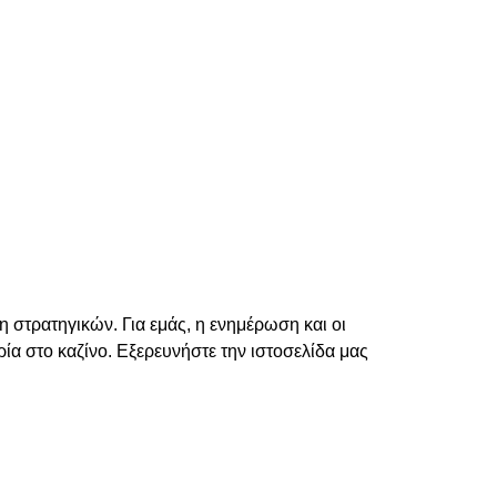
η στρατηγικών. Για εμάς, η ενημέρωση και οι
ία στο καζίνο. Εξερευνήστε την ιστοσελίδα μας