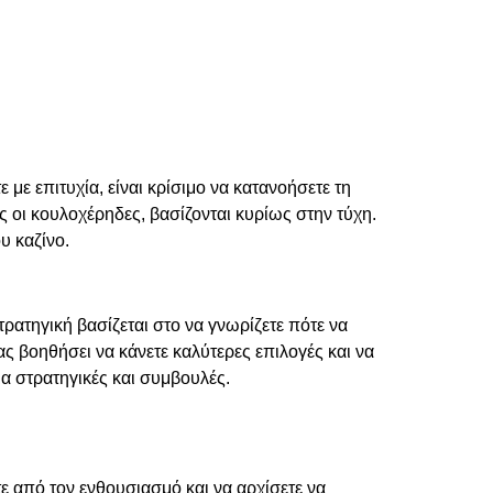
 με επιτυχία, είναι κρίσιμο να κατανοήσετε τη
ς οι κουλοχέρηδες, βασίζονται κυρίως στην τύχη.
υ καζίνο.
τρατηγική βασίζεται στο να γνωρίζετε πότε να
ας βοηθήσει να κάνετε καλύτερες επιλογές και να
α στρατηγικές και συμβουλές.
ε από τον ενθουσιασμό και να αρχίσετε να