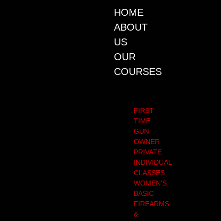
HOME
ABOUT
US
OUR
COURSES
FIRST
TIME
GUN
OWNER
PRIVATE
INDIVIDUAL
CLASSES
WOMEN’S
BASIC
FIREARMS
&