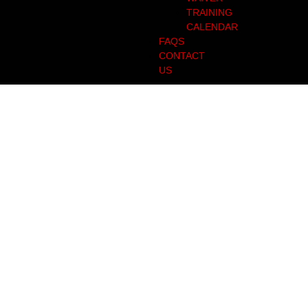
TRAINING
CALENDAR
FAQS
CONTACT
US
Tipobet Casino Giri
Tipobet Gncel Giri
2025 Tipobet Tipobet
Tipobet giri Tipobet
giris Tipobet
yen.25226