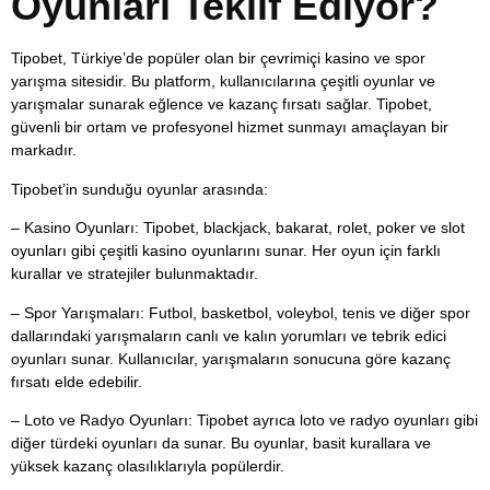
Oyunları Teklif Ediyor?
Tipobet, Türkiye’de popüler olan bir çevrimiçi kasino ve spor
yarışma sitesidir. Bu platform, kullanıcılarına çeşitli oyunlar ve
yarışmalar sunarak eğlence ve kazanç fırsatı sağlar. Tipobet,
güvenli bir ortam ve profesyonel hizmet sunmayı amaçlayan bir
markadır.
Tipobet’in sunduğu oyunlar arasında:
– Kasino Oyunları: Tipobet, blackjack, bakarat, rolet, poker ve slot
oyunları gibi çeşitli kasino oyunlarını sunar. Her oyun için farklı
kurallar ve stratejiler bulunmaktadır.
– Spor Yarışmaları: Futbol, basketbol, voleybol, tenis ve diğer spor
dallarındaki yarışmaların canlı ve kalın yorumları ve tebrik edici
oyunları sunar. Kullanıcılar, yarışmaların sonucuna göre kazanç
fırsatı elde edebilir.
– Loto ve Radyo Oyunları: Tipobet ayrıca loto ve radyo oyunları gibi
diğer türdeki oyunları da sunar. Bu oyunlar, basit kurallara ve
yüksek kazanç olasılıklarıyla popülerdir.