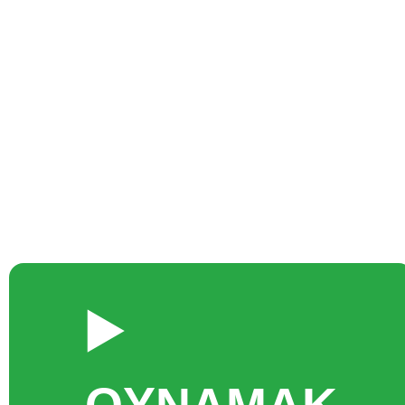
Tipobet Casino Giriş
— Tipobet Güncel
Giriş 2025 — Tipobet
Tipobet, Tipobet giriş,
Tipobet giris, Tipobet
yeni giriş, Tipo bet}
▶️