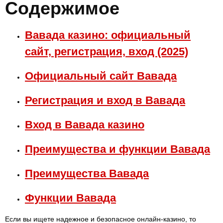
Содержимое
Вавада казино: официальный
сайт, регистрация, вход (2025)
Официальный сайт Вавада
Регистрация и вход в Вавада
Вход в Вавада казино
Преимущества и функции Вавада
Преимущества Вавада
Функции Вавада
Если вы ищете надежное и безопасное онлайн-казино, то