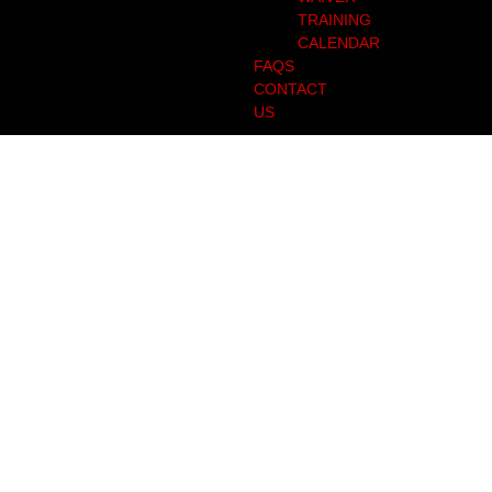
TRAINING
CALENDAR
FAQS
CONTACT
US
VAVADA Вавада
казино
официальный сайт
регистрация вход
2025.123
VAVADA | Вавада