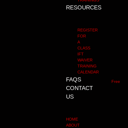
TRAININGS
RESOURCES
REGISTER
FOR
A
CLASS
IFT
WAIVER
TRAINING
CALENDAR
FAQS
Free
CONTACT
US
HOME
ABOUT