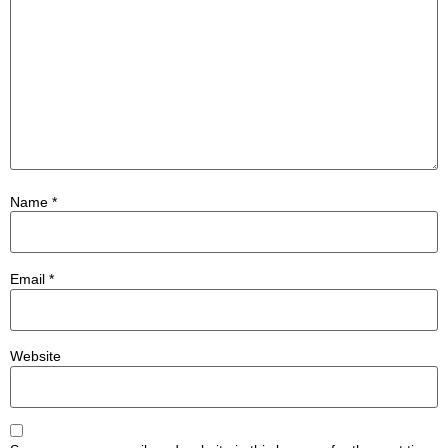
Name
*
Email
*
Website