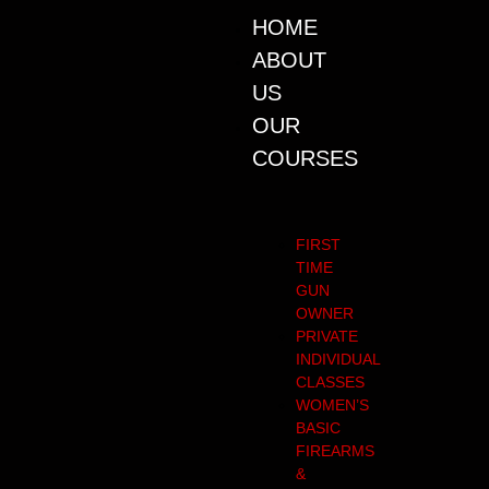
HOME
ABOUT
US
OUR
COURSES
FIRST
TIME
GUN
OWNER
PRIVATE
INDIVIDUAL
CLASSES
WOMEN’S
BASIC
FIREARMS
&