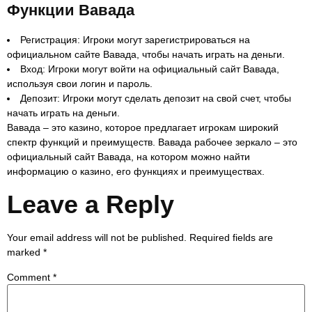
Функции Вавада
Регистрация: Игроки могут зарегистрироваться на
официальном сайте Вавада, чтобы начать играть на деньги.
Вход: Игроки могут войти на официальный сайт Вавада,
используя свои логин и пароль.
Депозит: Игроки могут сделать депозит на свой счет, чтобы
начать играть на деньги.
Вавада – это казино, которое предлагает игрокам широкий
спектр функций и преимуществ. Вавада рабочее зеркало – это
официальный сайт Вавада, на котором можно найти
информацию о казино, его функциях и преимуществах.
Leave a Reply
Your email address will not be published.
Required fields are
marked
*
Comment
*