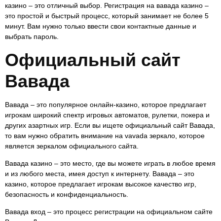
казино – это отличный выбор. Регистрация на вавада казино –
это простой и быстрый процесс, который занимает не более 5
минут. Вам нужно только ввести свои контактные данные и
выбрать пароль.
Официальный сайт
Вавада
Вавада – это популярное онлайн-казино, которое предлагает
игрокам широкий спектр игровых автоматов, рулетки, покера и
других азартных игр. Если вы ищете официальный сайт Вавада,
то вам нужно обратить внимание на vavada зеркало, которое
является зеркалом официального сайта.
Вавада казино – это место, где вы можете играть в любое время
и из любого места, имея доступ к интернету. Вавада – это
казино, которое предлагает игрокам высокое качество игр,
безопасность и конфиденциальность.
Вавада вход – это процесс регистрации на официальном сайте