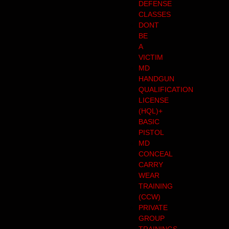
DEFENSE
CLASSES
DONT
BE
A
VICTIM
MD
HANDGUN
QUALIFICATION
LICENSE
(HQL)+
BASIC
PISTOL
MD
CONCEAL
CARRY
WEAR
TRAINING
(CCW)
PRIVATE
GROUP