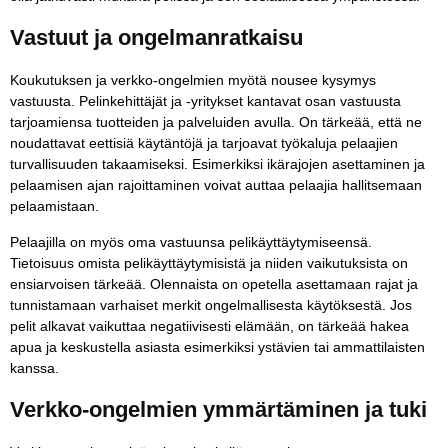
Vastuut ja ongelmanratkaisu
Koukutuksen ja verkko-ongelmien myötä nousee kysymys
vastuusta. Pelinkehittäjät ja -yritykset kantavat osan vastuusta
tarjoamiensa tuotteiden ja palveluiden avulla. On tärkeää, että ne
noudattavat eettisiä käytäntöjä ja tarjoavat työkaluja pelaajien
turvallisuuden takaamiseksi. Esimerkiksi ikärajojen asettaminen ja
pelaamisen ajan rajoittaminen voivat auttaa pelaajia hallitsemaan
pelaamistaan.
Pelaajilla on myös oma vastuunsa pelikäyttäytymiseensä.
Tietoisuus omista pelikäyttäytymisistä ja niiden vaikutuksista on
ensiarvoisen tärkeää. Olennaista on opetella asettamaan rajat ja
tunnistamaan varhaiset merkit ongelmallisesta käytöksestä. Jos
pelit alkavat vaikuttaa negatiivisesti elämään, on tärkeää hakea
apua ja keskustella asiasta esimerkiksi ystävien tai ammattilaisten
kanssa.
Verkko-ongelmien ymmärtäminen ja tuki