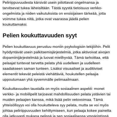
Peliriippuvuudesta kärsivät usein piilottavat ongelmansa ja
tarvitsevat tukea läheisiltään. Tästä syystä tietoisuus verkko-
ongelmista ja niiden vaikutuksista on ensisijaisen tärkeää, jotta
voimme tukea niitä, jotka ovat vaarassa jäädä pelien
koukuttamaksi.
Pelien koukuttavuuden syyt
Pelien koukuttavuus perustuu moniin psykologisiin tekijöihin. Pelit
hyödyntävät usein palkitsemisjärjestelmiä, jotka aktivoivat aivojen
dopamiinijärjestelmää ja luovat mielihyvää. Tämä tarkoittaa, että
pelaajat tuntevat tarvetta pelata yhä uudelleen ja uudelleen
saadakseen saman tunteen. Lisäksi visuaaliset ja auditiiviset
elementit tekevät peleistä viehättäviä, houkutellen pelaajia
uppoutumaan yhä syvemmälle pelimaailmaan.
Koukuttavuuden taustalla on myös sosiaalinen aspekti: monet
verkko- ja mobiilipelit tarjoavat mahdollisuuden pelata ystävien tai
muiden pelaajien kanssa, mikä lisää pelin vetovoimaa. Tämä
yhteisöllisyys voi olla houkutteleva syy pelata, mutta se voi myös
johtaa peliriippuvuuden kehittymiseen, kun pelaaja kokee painetta
olla jatkuvasti mukana pelissä ja sen sosiaalisessa ympäristössä.