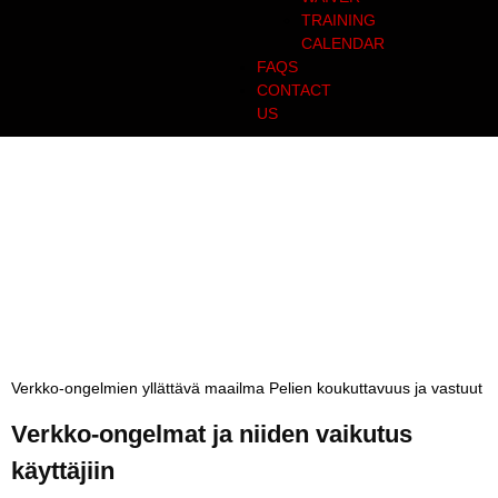
TRAINING
CALENDAR
FAQS
CONTACT
US
Verkko-ongelmien
yllättävä maailma
Pelien koukuttavuus
ja vastuut
Verkko-ongelmien yllättävä maailma Pelien koukuttavuus ja vastuut
Verkko-ongelmat ja niiden vaikutus
käyttäjiin