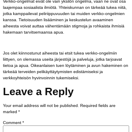
Verkko-ongelmat eivät ole vain yksilön ongelma, vaan ne ovat osa
laajempaa sosiaalista ilmiötä. Yhteiskunnan on tärkeää tukea niitä,
jotka kamppailevat peliriippuvuuden tai muiden verkko-ongelmien
kanssa. Tietoisuuden lisääminen ja keskustelun avaaminen
aiheesta voivat auttaa vähentämään stigmoja ja rohkaista ihmisiä
hakemaan tarvitsemaansa apua.
Jos olet kiinnostunut aiheesta tai etsit tukea verkko-ongelmiin
liittyen, on olemassa useita järjestöjä ja palveluja, jotka tarjoavat
tietoa ja apua. Oikeanlaisen tuen löytäminen ja avun hakeminen on
tärkeää terveiden pelikäyttäytymisten edistämiseksi ja
verkkoyhteisön hyvinvoinnin tukemiseksi.
Leave a Reply
Your email address will not be published.
Required fields are
marked
*
Comment
*